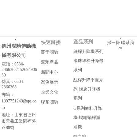
產品系列
快速鏈接
掃一掃 聯系我
德州潤馳傳動機
們
絲桿升降機系列
關于潤馳
械有限公司
滾珠絲桿升降機
潤馳產品
電話：0534-
2366368/152694906
系列
新聞中心
30
絲桿升降平臺系
傳真：
0534-
案例展示
2366368
列
螺旋升降機
企業文化
郵箱：
系列
1097751249@qq.co
聯系潤馳
m
G系列絲杠升降
地址：山東省德州
機
蝸輪蝸桿減
市天衢工業園福盛
速機
路88號
轉向箱